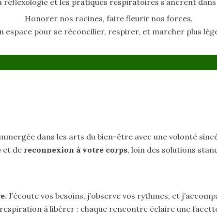
la réflexologie et les pratiques respiratoires s’ancrent dan
Honorer nos racines, faire fleurir nos forces.
n espace pour se réconcilier, respirer, et marcher plus lége
 immergée dans les arts du bien-être avec une volonté sincè
e
et de
reconnexion à
votre corps
, loin des solutions stan
re.
J’écoute vos besoins, j’observe vos rythmes, et j’accompa
 respiration à libérer : chaque rencontre éclaire une facett