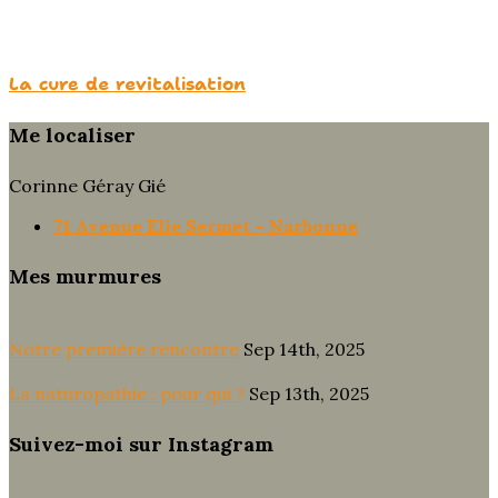
La cure de revitalisation
Me localiser
Corinne Géray Gié
71 Avenue Elie Sermet – Narbonne
Mes murmures
Notre première rencontre
Sep 14th, 2025
La naturopathie : pour qui ?
Sep 13th, 2025
Suivez-moi sur Instagram