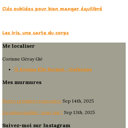
Clés oubliées pour bien manger équilibré
Les iris, une carte du corps
Me localiser
Corinne Géray Gié
71 Avenue Elie Sermet – Narbonne
Mes murmures
Notre première rencontre
Sep 14th, 2025
La naturopathie : pour qui ?
Sep 13th, 2025
Suivez-moi sur Instagram