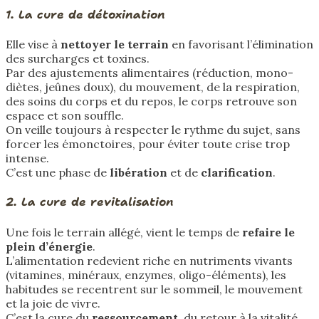
1. La cure de détoxination
Elle vise à
nettoyer le terrain
en favorisant l’élimination
des surcharges et toxines.
Par des ajustements alimentaires (réduction, mono-
diètes, jeûnes doux), du mouvement, de la respiration,
des soins du corps et du repos, le corps retrouve son
espace et son souffle.
On veille toujours à respecter le rythme du sujet, sans
forcer les émonctoires, pour éviter toute crise trop
intense.
C’est une phase de
libération
et de
clarification
.
2. La cure de revitalisation
Une fois le terrain allégé, vient le temps de
refaire le
plein d’énergie
.
L’alimentation redevient riche en nutriments vivants
(vitamines, minéraux, enzymes, oligo-éléments), les
habitudes se recentrent sur le sommeil, le mouvement
et la joie de vivre.
C’est la cure du
ressourcement
, du retour à la vitalité.