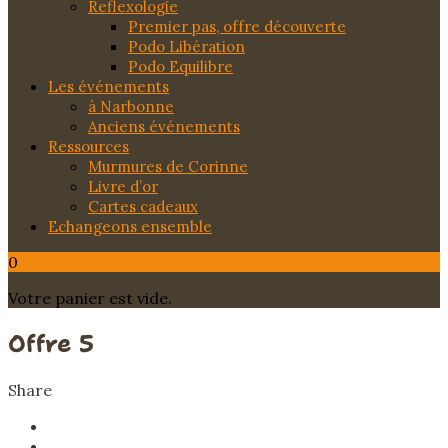
Reflexologie
Premier pas, offre découverte
Podo Libération
Podo Equilibre
Les événements
à Narbonne
Anciens événements
Ressources
Murmures de Corinne
Livre d’or
Cartes cadeaux
Echangeons ensemble
0
Votre panier est vide.
Offre 5
Share