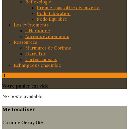
Reflexologie
Premier pas, offre découverte
Podo Libération
Podo Equilibre
Les événements
à Narbonne
Anciens événements
Ressources
Murmures de Corinne
Livre d’or
Cartes cadeaux
Echangeons ensemble
0
Votre panier est vide.
No posts available
Me localiser
Corinne Géray Gié