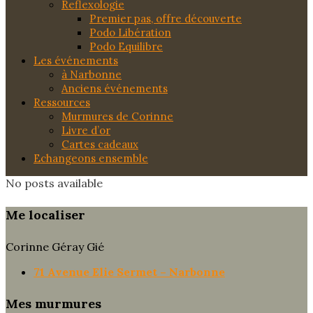
Reflexologie
Premier pas, offre découverte
Podo Libération
Podo Equilibre
Les événements
à Narbonne
Anciens événements
Ressources
Murmures de Corinne
Livre d’or
Cartes cadeaux
Echangeons ensemble
No posts available
Me localiser
Corinne Géray Gié
71 Avenue Elie Sermet – Narbonne
Mes murmures