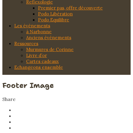
Reflexologie
Premier pas, offre découverte
Podo Libération
Podo Equilibre
Les événements
à Narbonne
Anciens événements
Ressources
Murmures de Corinne
Livre d’or
Cartes cadeaux
Echangeons ensemble
Footer Image
Share