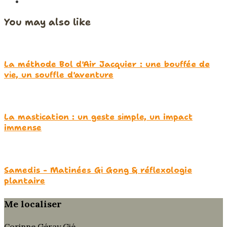
You may also like
La méthode Bol d'Air Jacquier : une bouffée de
vie, un souffle d'aventure
La mastication : un geste simple, un impact
immense
Samedis - Matinées Gi Gong & réflexologie
plantaire
Me localiser
Corinne Géray Gié