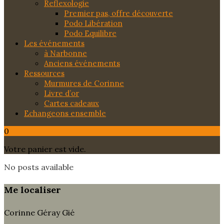
Reflexologie
Premier pas, offre découverte
Podo Libération
Podo Equilibre
Les événements
à Narbonne
Anciens événements
Ressources
Murmures de Corinne
Livre d’or
Cartes cadeaux
Echangeons ensemble
0
Votre panier est vide.
No posts available
Me localiser
Corinne Géray Gié