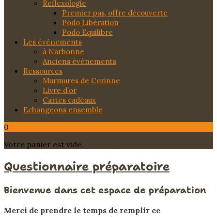
Reflexologie
Premier pas, offre découverte
Podo Libération
Podo Equilibre
Les événements
à Narbonne
Anciens événements
Ressources
Murmures de Corinne
Livre d’or
Cartes cadeaux
Echangeons ensemble
0
Votre panier est vide.
Questionnaire préparatoire
Bienvenue dans cet espace de préparation
Merci de prendre le temps de remplir ce