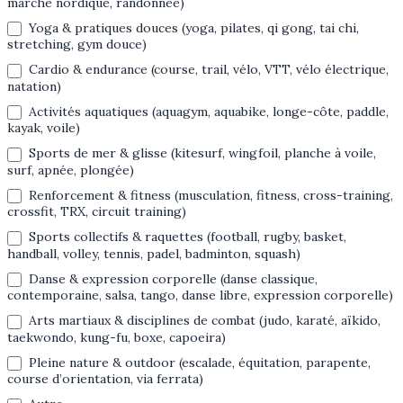
marche nordique, randonnée)
Yoga & pratiques douces (yoga, pilates, qi gong, tai chi,
stretching, gym douce)
Cardio & endurance (course, trail, vélo, VTT, vélo électrique,
natation)
Activités aquatiques (aquagym, aquabike, longe-côte, paddle,
kayak, voile)
Sports de mer & glisse (kitesurf, wingfoil, planche à voile,
surf, apnée, plongée)
Renforcement & fitness (musculation, fitness, cross-training,
crossfit, TRX, circuit training)
Sports collectifs & raquettes (football, rugby, basket,
handball, volley, tennis, padel, badminton, squash)
Danse & expression corporelle (danse classique,
contemporaine, salsa, tango, danse libre, expression corporelle)
Arts martiaux & disciplines de combat (judo, karaté, aïkido,
taekwondo, kung-fu, boxe, capoeira)
Pleine nature & outdoor (escalade, équitation, parapente,
course d’orientation, via ferrata)