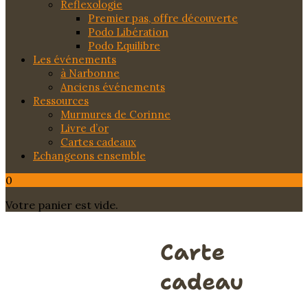
Reflexologie
Premier pas, offre découverte
Podo Libération
Podo Equilibre
Les événements
à Narbonne
Anciens événements
Ressources
Murmures de Corinne
Livre d’or
Cartes cadeaux
Echangeons ensemble
0
Votre panier est vide.
Carte
cadeau