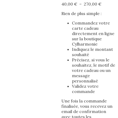
Plage
40,00
€
–
270,00
€
de
Rien de plus simple :
prix :
40,00 €
Commandez votre
à
carte cadeau
270,00 
directement en ligne
sur la boutique
Cylharmonie
Indiquez le montant
souhaité
Précisez, si vous le
souhaitez, le motif de
votre cadeau ou un
message
personnalisé
Validez votre
commande
Une fois la commande
finalisée, vous recevez un
email de confirmation
avec toutes les