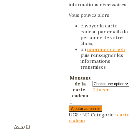
informations nécessaires.
Vous pouvez alors :
envoyer la carte
cadeau par email à la
personne de votre
choix,
ou
imprimer ce bon
puis renseigner les
informations
transmises
Montant
de la
carte-
Effacer
cadeau
quantité
de
Ajouter au panier
Carte
UGS :
ND
Catégorie :
carte
cadeau
cadeau
Avis (0)