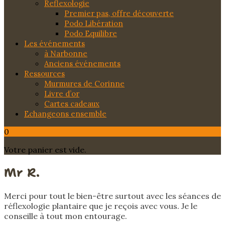
Reflexologie
Premier pas, offre découverte
Podo Libération
Podo Equilibre
Les événements
à Narbonne
Anciens événements
Ressources
Murmures de Corinne
Livre d’or
Cartes cadeaux
Echangeons ensemble
0
Votre panier est vide.
Mr R.
Merci pour tout le bien-être surtout avec les séances de
réflexologie plantaire que je reçois avec vous. Je le
conseille à tout mon entourage.