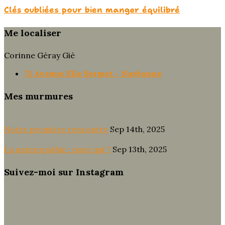
Clés oubliées pour bien manger équilibré
Me localiser
Corinne Géray Gié
71 Avenue Elie Sermet – Narbonne
Mes murmures
Notre première rencontre
Sep 14th, 2025
La naturopathie : pour qui ?
Sep 13th, 2025
Suivez-moi sur Instagram