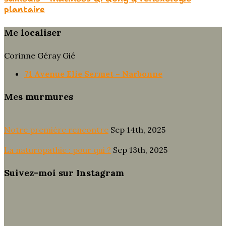
plantaire
Me localiser
Corinne Géray Gié
71 Avenue Elie Sermet – Narbonne
Mes murmures
Notre première rencontre
Sep 14th, 2025
La naturopathie : pour qui ?
Sep 13th, 2025
Suivez-moi sur Instagram